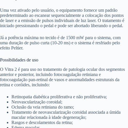
Uma vez ativado pelo usuário, o equipamento fornece um padrão
predeterminado ao escanear sequencialmente a colocação dos pontos
de laser e a emissão de pulsos individuais de luz laser. O tratamento é
iniciado pressionando o pedal e pode ser abortado liberando o pedal.
Já a potência máxima no tecido é de 1500 mW para o sistema, com
uma duração de pulso curta (10-20 ms) e o sistema é resfriado pelo
efeito Peltier.
Possibilidades de uso
O Vitra 2 é para uso no tratamento de patologia ocular dos segmentos
anterior e posterior, incluindo fotocoagulação retiniana e
fotocoagulação pan-retinal de vasos e anormalidades estruturais da
retina e coróides, incluindo:
Retinopatia diabética proliferativa e não proliferativa;
Neovascularização coroidal;
Oclusão da veia retiniana do ramo;
Tratamento de neovascularização coroidal associada a úmida
macular relacionada à idade degeneração;
Rasgos e descolamentos da retina;
Edema macular.