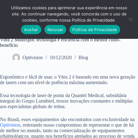
Pular
para
Utilizamos cookies para aprimorar sua experiência em nosso
o
site. Ao continuar navegando, você concorda com o uso de
conteúdo
cookies, conforme nossa Política de Privacidade.
Aceitar
Recusar
Política de Privacidade
Vitra 2 MultiSpot: tecnologia e eficiência com o melhor custo-
benefício
Optivision
10/12/2020
Blog
Ergonômico e fácil de usar, o Vitra 2 é baseado em uma nova geração
de lasers com um nível de potência máxima aumentado.
Essa tecnologia de laser de ponta da Quantel Medical, subsidiária
integral do Grupo Lumibird, trouxe inovações constantes e múltiplas
aos especialistas globais de retina.
No Brasil, esses equipamentos são encontrados com exclusividade na
Optivision
, reiterando nosso compromisso de representar o que de há
de melhor no mundo, tanto na comercialização de equipamentos
oftalmológicos, quanto nos benefícios atrelados ao processo de venda