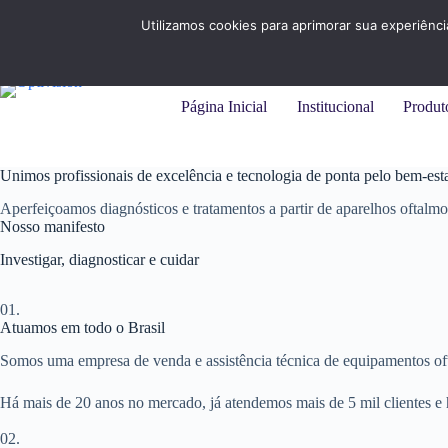
Pular
+55 (31) 3284-7325 |
+55 (11) 94215-9414
para
Utilizamos cookies para aprimorar sua experiênc
o
conteúdo
Página Inicial
Institucional
Produt
Unimos profissionais de excelência e tecnologia de ponta pelo bem-est
Aperfeiçoamos diagnósticos e tratamentos a partir de aparelhos oftalmo
Nosso manifesto
Investigar, diagnosticar e cuidar
01.
Atuamos em todo o Brasil
Somos uma empresa de venda e assistência técnica de equipamentos oft
Há mais de 20 anos no mercado, já atendemos mais de 5 mil clientes e 
02.