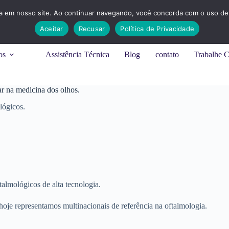
ia em nosso site. Ao continuar navegando, você concorda com o uso de 
Aceitar
Recusar
Política de Privacidade
os
Assistência Técnica
Blog
contato
Trabalhe 
ar na medicina dos olhos.
lógicos.
almológicos de alta tecnologia.
hoje representamos multinacionais de referência na oftalmologia.