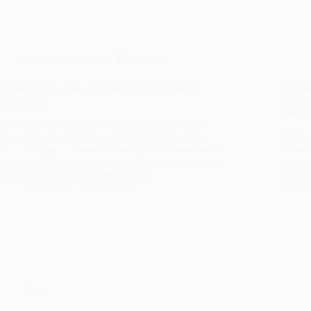
Dicas
,
Tendências e Tecnologia
Oftalmologistas nas redes sociais: É realmente
Saúde
necessário?
pacien
olhos
A presença de médicos nas redes sociais tem se
tornado uma questão cada vez mais relevante na
Na prá
era digital, pois a interação online está se tornando
sobre 
uma parte integral da comunicação entre médicos e
rotina
pacientes, e a pergunta que muitos…
a chav
Optivision
04/12/2023
prazo
Dicas