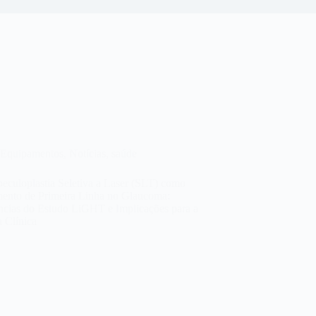
Equipamentos
,
Notícias
,
saúde
eculoplastia Seletiva a Laser (SLT) como
mento de Primeira Linha no Glaucoma:
ncias do Estudo LiGHT e Implicações para a
a Clínica