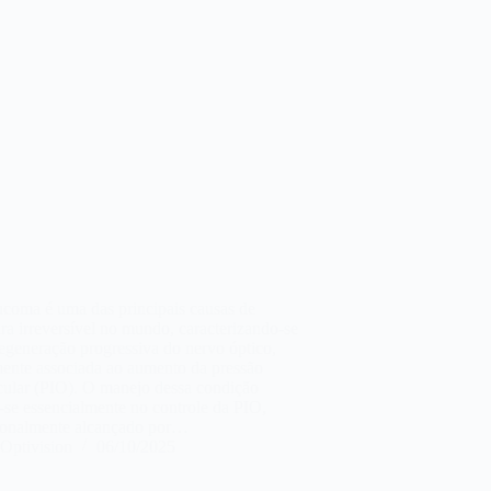
ucoma é uma das principais causas de
ra irreversível no mundo, caracterizando-se
egeneração progressiva do nervo óptico,
mente associada ao aumento da pressão
cular (PIO). O manejo dessa condição
-se essencialmente no controle da PIO,
cionalmente alcançado por…
Optivision
06/10/2025