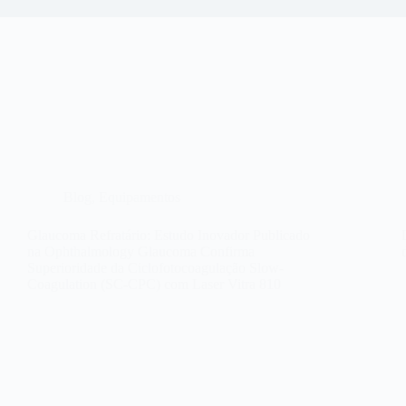
Blog
,
Equipamentos
Glaucoma Refratário: Estudo Inovador Publicado
na Ophthalmology Glaucoma Confirma
Superioridade da Ciclofotocoagulação Slow-
Coagulation (SC-CPC) com Laser Vitra 810