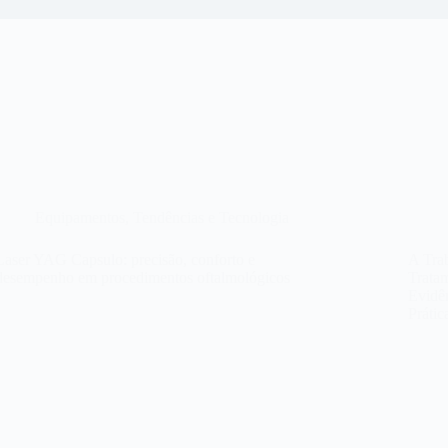
Equipamentos
,
Tendências e Tecnologia
Laser YAG Capsulo: precisão, conforto e
A Trab
desempenho em procedimentos oftalmológicos
Trata
Evidê
Prátic