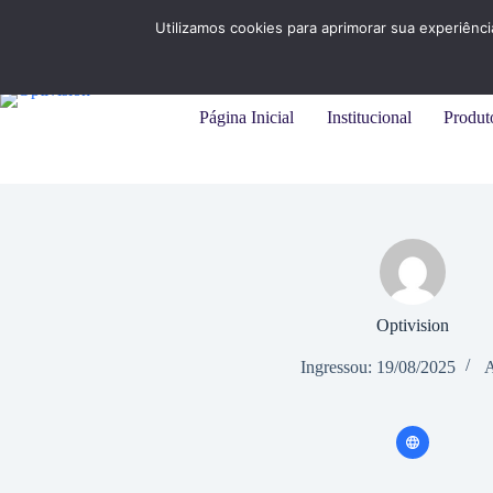
Pular
+55 (31) 3284-7325 |
+55 (11) 94215-9414
para
Utilizamos cookies para aprimorar sua experiênc
o
conteúdo
Página Inicial
Institucional
Produt
Optivision
Ingressou: 19/08/2025
A