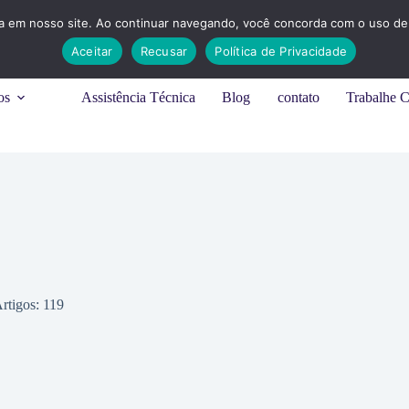
ia em nosso site. Ao continuar navegando, você concorda com o uso de 
Aceitar
Recusar
Política de Privacidade
os
Assistência Técnica
Blog
contato
Trabalhe 
rtigos: 119