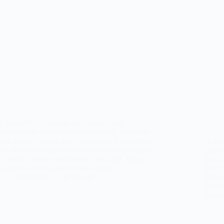
O Laser YAG Capsulo da Quantel é um
equipamento oftalmológico avançado, projetado
para procedimentos de capsulotomia e iridotomia.
O gla
Ele se destaca por sua combinação de tecnologia
ceguei
de ponta, design ergonômico e precisão. Design e
pela d
Óptica O Laser Capsulo possui um…
geral
Optivision
06/10/2025
intrao
baseia
tradi