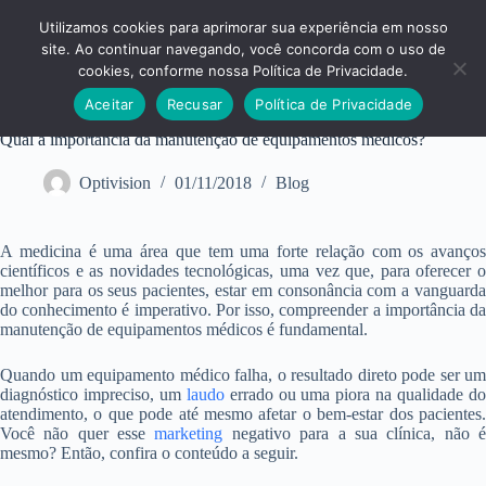
Pular
para
Utilizamos cookies para aprimorar sua experiência em nosso
o
site. Ao continuar navegando, você concorda com o uso de
conteúdo
cookies, conforme nossa Política de Privacidade.
Aceitar
Recusar
Política de Privacidade
Qual a importância da manutenção de equipamentos médicos?
Optivision
01/11/2018
Blog
A medicina é uma área que tem uma forte relação com os avanços
científicos e as novidades tecnológicas, uma vez que, para oferecer o
melhor para os seus pacientes, estar em consonância com a vanguarda
do conhecimento é imperativo. Por isso, compreender a importância da
manutenção de equipamentos médicos é fundamental.
Quando um equipamento médico falha, o resultado direto pode ser um
diagnóstico impreciso, um
laudo
errado ou uma piora na qualidade d
atendimento, o que pode até mesmo afetar o bem-estar dos pacientes.
Você não quer esse
marketing
negativo para a sua clínica, não 
mesmo? Então, confira o conteúdo a seguir.