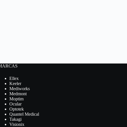
MARCAS
Ellex
Keeler
Mediworks
Medmont
Moptim
Ocular
Optotek
Quantel Medical
Takagi
Visionix