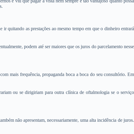
rnos e viu que pagar à vista nem sempre é tão vantajoso quanto possa
s.
e ir quitando as prestações ao mesmo tempo em que o dinheiro entrará
ventualmente, podem até ser maiores que os juros do parcelamento nesse
, com mais frequência, propaganda boca a boca do seu consultório. Em
riam ou se dirigiriam para outra clínica de oftalmologia se o serviço
ambém não apresentam, necessariamente, uma alta incidência de juros.