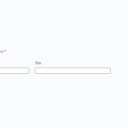
com
*
Site