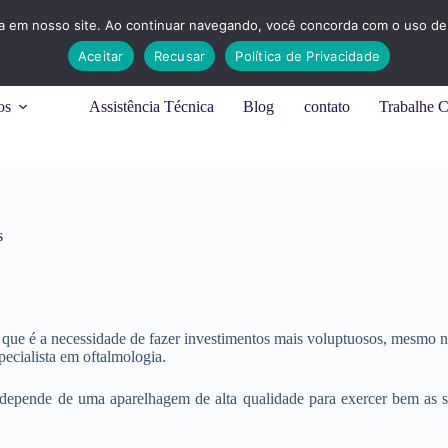
ia em nosso site. Ao continuar navegando, você concorda com o uso de 
Aceitar
Recusar
Política de Privacidade
os
Assistência Técnica
Blog
contato
Trabalhe 
s
ue é a necessidade de fazer investimentos mais voluptuosos, mesmo no 
ecialista em oftalmologia.
depende de uma aparelhagem de alta qualidade para exercer bem as s