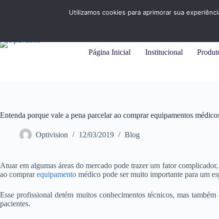
Pular
+55 (31) 3284-7325 |
+55 (11) 94215-9414
para
Utilizamos cookies para aprimorar sua experiênc
o
conteúdo
Página Inicial
Institucional
Produt
Entenda porque vale a pena parcelar ao comprar equipamentos médico
Optivision
12/03/2019
Blog
Atuar em algumas áreas do mercado pode trazer um fator complicador, q
ao comprar
equipamento
médico pode ser muito importante para um esp
Esse profissional detém muitos conhecimentos técnicos, mas também 
pacientes.