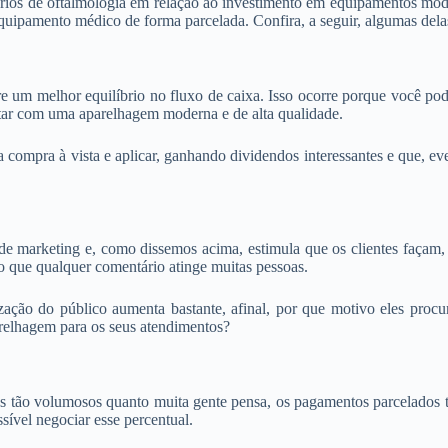
ios de oftalmologia em relação ao investimento em equipamentos mode
quipamento médico de forma parcelada. Confira, a seguir, algumas dela
 um melhor equilíbrio no fluxo de caixa. Isso ocorre porque você pod
ntar com uma aparelhagem moderna e de alta qualidade.
 compra à vista e aplicar, ganhando dividendos interessantes e que, e
de marketing e, como dissemos acima, estimula que os clientes façam
sto que qualquer comentário atinge muitas pessoas.
ação do público aumenta bastante, afinal, por que motivo eles procura
relhagem para os seus atendimentos?
s tão volumosos quanto muita gente pensa, os pagamentos parcelados t
ível negociar esse percentual.