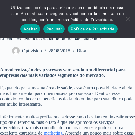
Pular
para
Utilizamos cookies para aprimorar sua experiência em nosso
o
site. Ao continuar navegando, você concorda com o uso de
conteúdo
cookies, conforme nossa Política de Privacidade.
Aceitar
Recusar
Política de Privacidade
Entenda os benefícios do laudo online para sua clínica
Optivision
28/08/2018
Blog
A modernização dos processos vem sendo um diferencial para
empresas dos mais variados segmentos do mercado.
E, quando pensamos na área de saúde, essa é uma possibilidade ainda
mais fundamental para quem anseia pelo sucesso. Dentro desse
contexto, conhecer os benefícios do laudo online para sua clínica pode
ser muito interessante.
Infelizmente, muitos profissionais desse ramo hesitam em investir nesse
tipo de diferencial, mas o fato é que ele aprimora os serviços
oferecidos, traz mais comodidade para os clientes e pode ser uma
excelente estratégia de
marketing
. Aprenda um pouco mais sobre essas