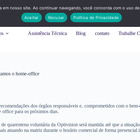
ia em nosso site. Ao continuar navegando, você concorda com o uso de 
Aceitar
Recusar
Política de Privacidade
os
Assistência Técnica
Blog
contato
Trabalhe 
tamos o home-office
ecomendações dos órgãos responsáveis e, comprometidos com o bem-est
 office para os próximos dias.
 de quarentena voluntária da Optivision será mantida até que a situação
nais atuando na matriz durante o horário comercial de forma presencial