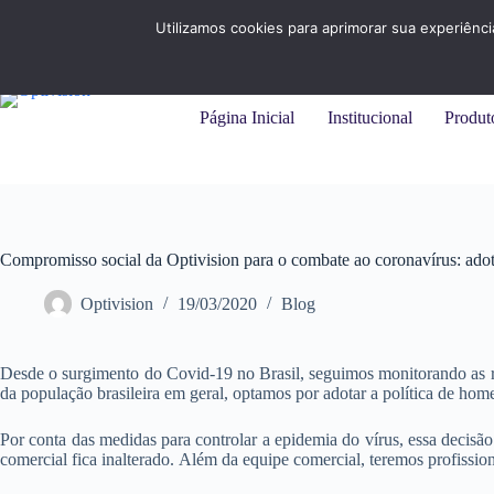
Pular
+55 (31) 3284-7325 |
+55 (11) 94215-9414
para
Utilizamos cookies para aprimorar sua experiênc
o
conteúdo
Página Inicial
Institucional
Produt
Compromisso social da Optivision para o combate ao coronavírus: ado
Optivision
19/03/2020
Blog
Desde o surgimento do Covid-19 no Brasil, seguimos monitorando as r
da população brasileira em geral, optamos por adotar a política de home
Por conta das medidas para controlar a epidemia do vírus, essa decisão
comercial fica inalterado. Além da equipe comercial, teremos profissio