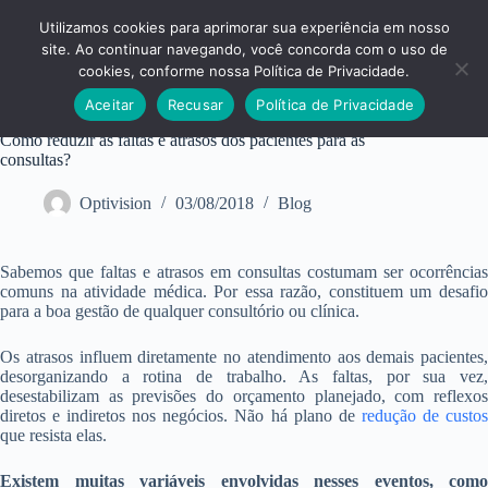
Pular
para
Utilizamos cookies para aprimorar sua experiência em nosso
o
site. Ao continuar navegando, você concorda com o uso de
conteúdo
cookies, conforme nossa Política de Privacidade.
Aceitar
Recusar
Política de Privacidade
Como reduzir as faltas e atrasos dos pacientes para as
consultas?
Optivision
03/08/2018
Blog
Sabemos que faltas e atrasos em consultas costumam ser ocorrências
comuns na atividade médica. Por essa razão, constituem um desafio
para a boa gestão de qualquer consultório ou clínica.
Os atrasos influem diretamente no atendimento aos demais pacientes,
desorganizando a rotina de trabalho. As faltas, por sua vez,
desestabilizam as previsões do orçamento planejado, com reflexos
diretos e indiretos nos negócios. Não há plano de
redução de custo
que resista elas.
Existem muitas variáveis envolvidas nesses eventos, como