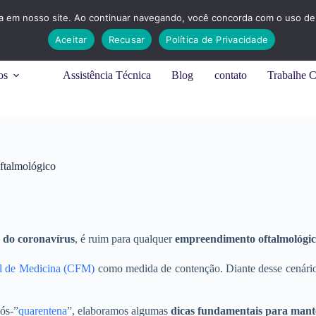
ia em nosso site. Ao continuar navegando, você concorda com o uso de 
Aceitar
Recusar
Política de Privacidade
os
Assistência Técnica
Blog
contato
Trabalhe 
ftalmológico
 do coronavírus
, é ruim para qualquer
empreendimento oftalmológi
l de Medicina (CFM)
como medida de contenção. Diante desse cenário
pós-”
quarentena
”, elaboramos algumas
dicas fundamentais para mante