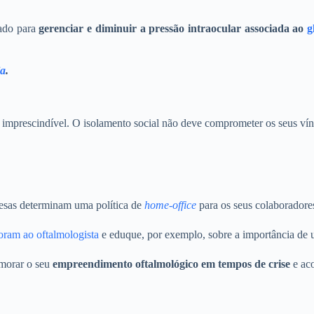
sado para
gerenciar e diminuir a pressão intraocular associada ao
g
ia
.
imprescindível. O isolamento social não deve comprometer os seus víncu
resas determinam uma política de
home-office
para os seus colaboradore
oram ao oftalmologista
e eduque, por exemplo, sobre a importância d
imorar o seu
empreendimento oftalmológico em tempos de crise
e ac