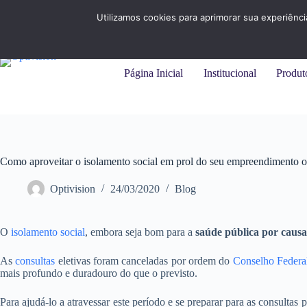
Pular
+55 (31) 3284-7325 |
+55 (11) 94215-9414
para
Utilizamos cookies para aprimorar sua experiênc
o
conteúdo
Página Inicial
Institucional
Produt
Como aproveitar o isolamento social em prol do seu empreendimento o
Optivision
24/03/2020
Blog
O
isolamento social
, embora seja bom para a
saúde pública por causa
As
consultas
eletivas foram canceladas por ordem do
Conselho Federa
mais profundo e duradouro do que o previsto.
Para ajudá-lo a atravessar este período e se preparar para as consultas 