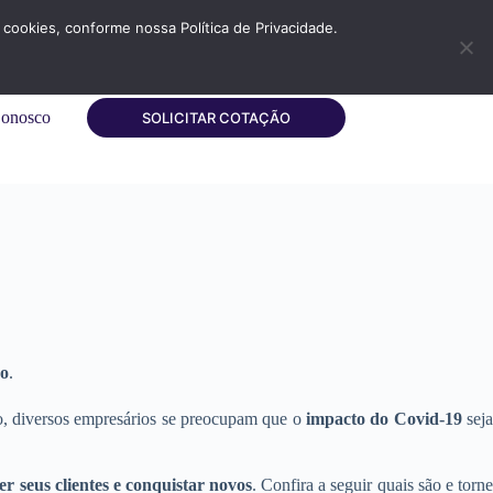
cookies, conforme nossa Política de Privacidade.
Conosco
SOLICITAR COTAÇÃO
co
.
, diversos empresários se preocupam que o
impacto do Covid-19
sej
r seus clientes e conquistar novos
. Confira a seguir quais são e torn