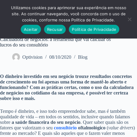
Pular
para
Utilizamos cookies para aprimorar sua experiência em nosso
o
site. Ao continuar navegando, você concorda com o uso de
conteúdo
cookies, conforme nossa Política de Privacidade.
Aceitar
Recusar
Política de Privacidade
Calculadora de negócios: a ferramenta que vai calcular os
lucros do seu consultório
Optivision
08/10/2020
Blog
O dinheiro investido em seu negócio trouxe resultados concretos
de crescimento ou foi apenas uma forma de mantê-lo aberto e
funcionando? Com as práticas certas, como o uso da calculadora
de negócios no cotidiano da sua empresa, é possível ter certeza
sobre isso e mais.
Tempo é dinheiro, e isso todo empreendedor sabe, mas é também
qualidade de vida – em todos os sentidos, inclusive quando falamos
sobre
a saúde financeira do seu negócio
. Quer saber quais são os
fatores que valorizam o seu
consultório
oftalmológico
(
value drivers
)
frente ao mercado? E quais são aqueles que o fazem valer menos