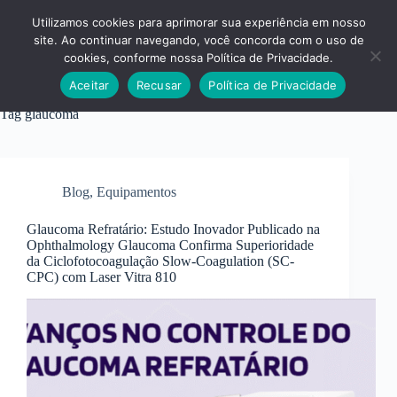
Pular
para
Utilizamos cookies para aprimorar sua experiência em nosso
o
site. Ao continuar navegando, você concorda com o uso de
conteúdo
cookies, conforme nossa Política de Privacidade.
Aceitar
Recusar
Política de Privacidade
Tag
glaucoma
Blog
,
Equipamentos
Glaucoma Refratário: Estudo Inovador Publicado na
Ophthalmology Glaucoma Confirma Superioridade
da Ciclofotocoagulação Slow-Coagulation (SC-
CPC) com Laser Vitra 810