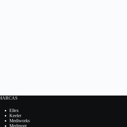
MARCAS
Ellex
Keeler
Mediworks
Medmont