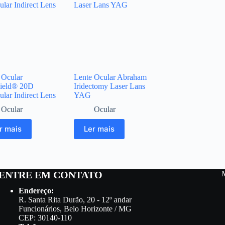
 Ocular
Lente Ocular Abraham
ield® 20D
Iridectomy Laser Lans
ular Indirect Lens
YAG
Ocular
Ocular
r mais
Ler mais
ENTRE EM CONTATO
Endereço:
R. Santa Rita Durão, 20 - 12º andar
Funcionários, Belo Horizonte / MG
CEP: 30140-110