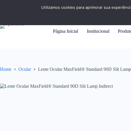
Pular
+55 (31) 3284-7325 |
+55 (11) 94215-9414
para
Utilizamos cookies para aprimorar sua experiênc
o
conteúdo
Página Inicial
Institucional
Produt
Home
Ocular
Lente Ocular MaxField® Standard 90D Slit Lamp 