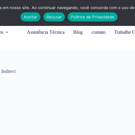
ia em nosso site. Ao continuar navegando, você concorda com o uso de 
Aceitar
Recusar
Política de Privacidade
os
Assistência Técnica
Blog
contato
Trabalhe 
Indirect