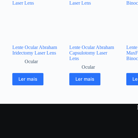
Lente Ocular Abraham
Lente Ocular Abraham
Lente
Iridectomy Laser Lens
Capsulotomy Laser
MaxF
Lens
Binoc
Ocular
Ocular
Ler mais
Ler mais
Le