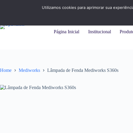
Pular
+55 (31) 3284-7325 |
+55 (11) 94215-9414
para
Utilizamos cookies para aprimorar sua experiênc
o
conteúdo
Página Inicial
Institucional
Produt
Home
Mediworks
Lâmpada de Fenda Mediworks S360s