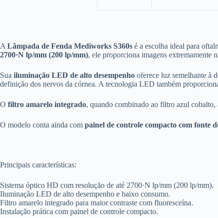
A
Lâmpada de Fenda Mediworks S360s
é a escolha ideal para oft
2700·N lp/mm (200 lp/mm)
, ele proporciona imagens extremamente ní
Sua
iluminação LED de alto desempenho
oferece luz semelhante à d
definição dos nervos da córnea. A tecnologia LED também proporciona 
O
filtro amarelo integrado
, quando combinado ao filtro azul cobalto, 
O modelo conta ainda com
painel de controle compacto com fonte 
Principais características:
Sistema óptico HD com resolução de até 2700·N lp/mm (200 lp/mm).
Iluminação LED de alto desempenho e baixo consumo.
Filtro amarelo integrado para maior contraste com fluoresceína.
Instalação prática com painel de controle compacto.