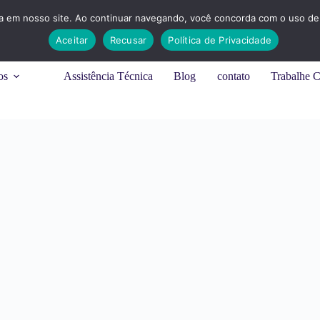
ia em nosso site. Ao continuar navegando, você concorda com o uso de 
Aceitar
Recusar
Política de Privacidade
os
Assistência Técnica
Blog
contato
Trabalhe 