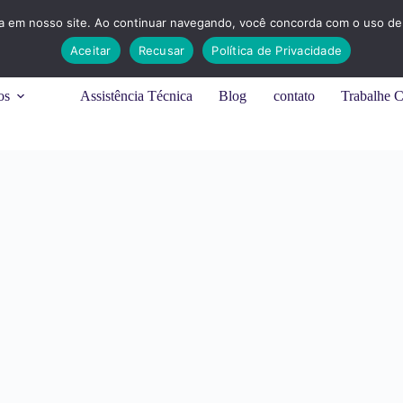
ia em nosso site. Ao continuar navegando, você concorda com o uso de 
Aceitar
Recusar
Política de Privacidade
os
Assistência Técnica
Blog
contato
Trabalhe 