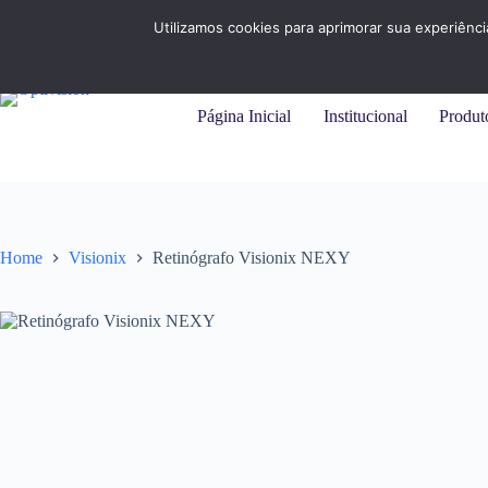
Pular
+55 (31) 3284-7325 |
+55 (11) 94215-9414
para
Utilizamos cookies para aprimorar sua experiênc
o
conteúdo
Página Inicial
Institucional
Produt
Home
Visionix
Retinógrafo Visionix NEXY